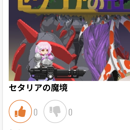
セタリアの魔境
0
0