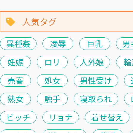
人気タグ
異種姦
凌辱
巨乳
男
妊娠
ロリ
人外娘
輪
売春
処女
男性受け
熟女
触手
寝取られ
ビッチ
リョナ
着せ替え