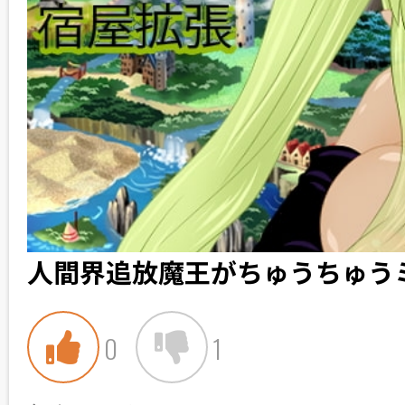
人間界追放魔王がちゅうちゅう
0
1